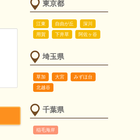
東京都
江東
自由が丘
深川
用賀
下井草
阿佐ヶ谷
埼玉県
草加
大宮
みずほ台
北越谷
千葉県
稲毛海岸