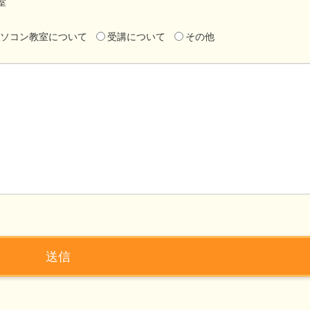
室
ソコン教室について
受講について
その他