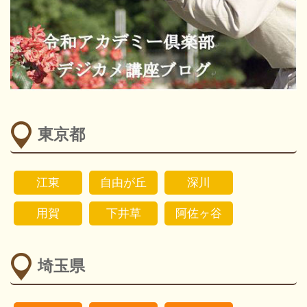
東京都
江東
自由が丘
深川
用賀
下井草
阿佐ヶ谷
埼玉県