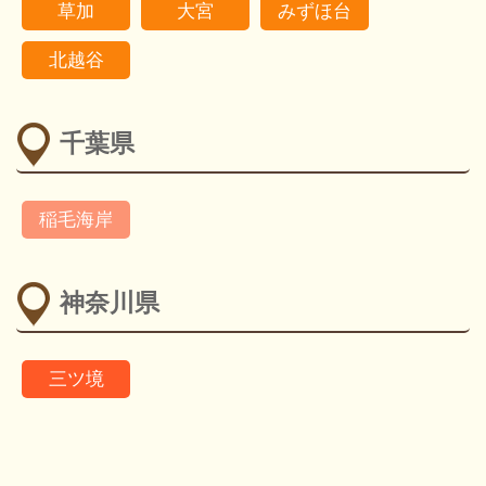
草加
大宮
みずほ台
北越谷
千葉県
稲毛海岸
神奈川県
三ツ境